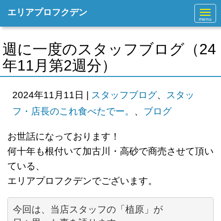
エリアプロフクデン
N
a
v
i
g
週に一度のスタッフブログ（24
a
t
年11月第2週分）
i
o
n
2024年11月11日
|
スタッフブログ
、
スタッ
フ・店長のこれ食べたでー。
、
ブログ
お世話になっております！
何十年も根付いて加古川・高砂で商売させて頂い
ている、
エリアプロフクデンでございます。
今回は、当店スタッフの「植原」が
