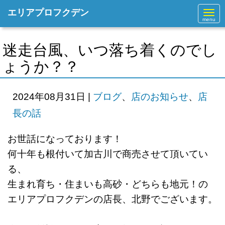
エリアプロフクデン
N
a
v
i
g
迷走台風、いつ落ち着くのでし
a
t
ょうか？？
i
o
n
2024年08月31日
|
ブログ
、
店のお知らせ
、
店
長の話
お世話になっております！
何十年も根付いて加古川で商売させて
頂いてい
る、
生まれ育ち・住まいも高砂・どちらも地元！の
エリアプロフクデンの店長、北野でございます。