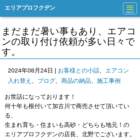
エリアプロフクデン
N
a
v
i
g
まだまだ暑い事もあり、エアコ
a
t
ンの取り付け依頼が多い日々で
i
o
す。
n
2024年08月24日
|
お客様との小話
、
エアコン
入れ替え
、
ブログ
、
商品の納品
、
施工事例
お世話になっております！
何十年も根付いて加古川で商売させて
頂いてい
る、
生まれ育ち・住まいも高砂・どちらも地元！の
エリアプロフクデンの店長、北野でございます。