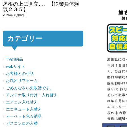
屋根の上に脚立…。【従業員体験
談２３５】
2026年08月02日
カテゴリー
TVの納品
webサイト
お客様との小話
お風呂リフォーム
ごめんなさい失敗話です。
アンテナ取り付け・入れ替え
エアコン入れ替え
エコキュート入替え
カーペット色々納品
ガスコンロの入替