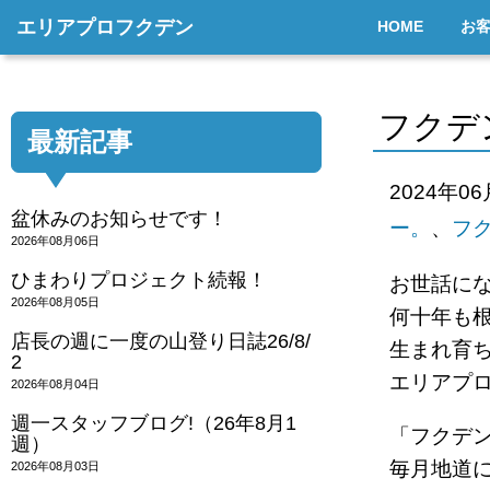
エリアプロフクデン
HOME
お
フクデ
最新記事
2024年0
盆休みのお知らせです！
ー。
、
フ
2026年08月06日
ひまわりプロジェクト続報！
お世話に
2026年08月05日
何十年も
店長の週に一度の山登り日誌26/8/
生まれ育
2
エリアプ
2026年08月04日
週一スタッフブログ!（26年8月1
「フクデ
週）
毎月地道
2026年08月03日