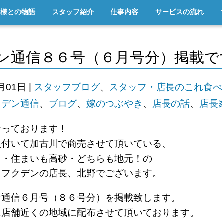
客様との物語
スタッフ紹介
仕事内容
サービスの流れ
ン通信８６号（６月号分）掲載で
6月01日
|
スタッフブログ
、
スタッフ・店長のこれ食べ
クデン通信
、
ブログ
、
嫁のつぶやき
、
店長の話
、
店長
なっております！
根付いて加古川で商売させて頂いている、
ち・住まいも高砂・どちらも地元！の
ロフクデンの店長、北野でございます。
ン通信６月号（８６号分）を掲載致します。
に店舗近くの地域に配布させて頂いております。