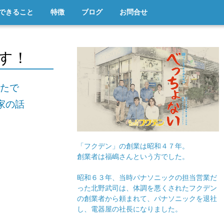
できること
特徴
ブログ
お問合せ
す！
たで
家の話
「フクデン」の創業は昭和４７年。
創業者は福嶋さんという方でした。
昭和６３年、当時パナソニックの担当営業だ
った北野武司は、体調を悪くされたフクデン
の創業者から頼まれて、パナソニックを退社
し、電器屋の社長になりました。