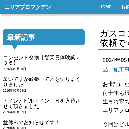
エリアプロフクデン
HOME
お
ガスコ
最新記事
依頼で
コンセント交換【従業員体験談２
2024年0
３６】
品
、
施工
2026年08月09日
暑いですが頑張って木を切りまく
お世話に
りました！
2026年08月08日
何十年も
トイレとビルトインＩＨを入替さ
生まれ育
せて頂きました
エリアプ
2026年08月07日
盆休みのお知らせです！
今回はビ
2026年08月06日