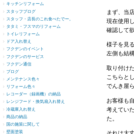
キッチンリフォーム
まず、当
スタッフブログ
スタッフ・店長のこれ食べたでー。
現在使用
タタミ・フスマのリフォーム
確認して
トイレリフォーム
ドア入れ替え
様子を見
フクデンのイベント
左側も結
フクデンのサービス
フクデン通信
取り付け
ブログ
こちらと
メンテナンス色々
でんき屋
リフォーム色々
レコーダー（録画機）の納品
お客様も
レンジフード・換気扇入れ替え
考えてい
冷蔵庫入れ替え
商品の納品
た。
国の施策に関して
壁面塗装
それは大