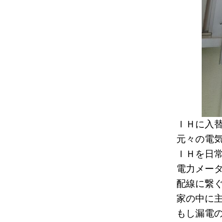
ＩＨに入
元々の電
ＩＨを日
電力メー
配線に繋
家の中に
もし漏電