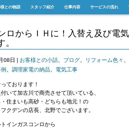
客様との物語
スタッフ紹介
仕事内容
サービスの流れ
ンロからＩＨに！入替え及び電気
す。
5月08日
|
お客様との小話
、
ブログ
、
リフォーム色々
、
事例
、
調理家電の納品
、
電気工事
なっております！
根付いて加古川で商売させて頂いている、
ち・住まいも高砂・どちらも地元！の
ロフクデンの店長、北野でございます。
ルトインガスコンロから