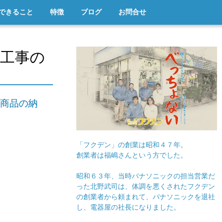
できること
特徴
ブログ
お問合せ
工事の
商品の納
「フクデン」の創業は昭和４７年。
創業者は福嶋さんという方でした。
昭和６３年、当時パナソニックの担当営業だ
った北野武司は、体調を悪くされたフクデン
の創業者から頼まれて、パナソニックを退社
し、電器屋の社長になりました。