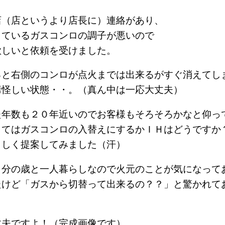
店（店というより店長に）連絡があり、
しているガスコンロの調子が悪いので
欲しいと依頼を受けました。
ると右側のコンロが点火までは出来るがすぐ消えてし
構怪しい状態・・。（真ん中は一応大丈夫）
た年数も２０年近いのでお客様もそろそろかなと仰っ
してはガスコンロの入替えにするかＩＨはどうですか
らしく提案してみました（汗）
自分の歳と一人暮らしなので火元のことが気になって
たけど「ガスから切替って出来るの？？」と驚かれて
丈夫ですよ！（完成画像です）