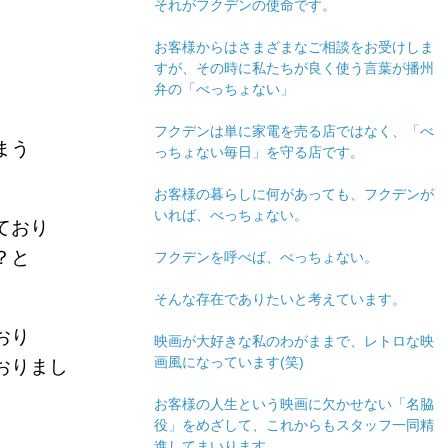
それがフクデンの使命です。
お客様からはさまざまなご相談をお受けしま
すが、その時に私たちが良く使う言葉が播州
弁の「べっちょない」
フクデンは単に家電を売る店ではなく、「べ
まう
っちょない毎日」を守る店です。
お客様の暮らしに何があっても、フクデンが
いれば、べっちょない。
ており
？と
フクデンを呼べば、べっちょない。
そんな存在でありたいと考えています。
おり
映画が大好きな私のわがままで、レトロな映
画風になっています(笑)
おりまし
お客様の人生という映画に欠かせない「名脇
役」をめざして、これからもスタッフ一同精
進してまいります。