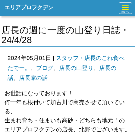
エリアプロフクデン
N
a
v
i
g
店長の週に一度の山登り日誌・
a
t
24/4/28
i
o
n
2024年05月01日
|
スタッフ・店長のこれ食べ
たでー。
、
ブログ
、
店長の山登り
、
店長の
話
、
店長家の話
お世話になっております！
何十年も根付いて加古川で商売させて頂いてい
る、
生まれ育ち・住まいも高砂・どちらも地元！の
エリアプロフクデンの店長、北野でございます。