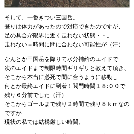
そして、一番きつい三国岳。
登りは体力があったので対応できたのですが、
足の具合が限界に近く走れない状態・・。
走れない＝時間に間に合わない可能性が（汗）
なんとか三国岳を降りて水分補給のエイドで
次のエイドまで
制限時間ギリギリと教えて頂き、
そこから本当に必死で間に合うように移動し
何とか最終エイドに到着！関門時間１８:００で
残り６分前でした（汗）
そこからゴールまで残り２時間で残り８ｋｍなの
ですが
現状の私では結構厳しい時間。