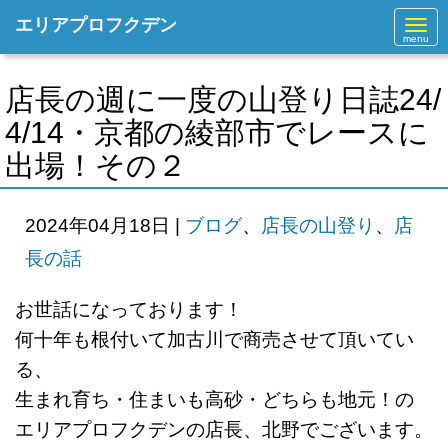
エリアプロフクデン
N
a
v
i
g
店長の週に一度の山登り日誌24/
a
t
4/14・京都の綾部市でレースに
i
o
出場！その２
n
2024年04月18日
|
ブログ
、
店長の山登り
、
店
長の話
お世話になっております！
何十年も根付いて加古川で商売させて頂いてい
る、
生まれ育ち・住まいも高砂・どちらも地元！の
エリアプロフクデンの店長、北野でございます。