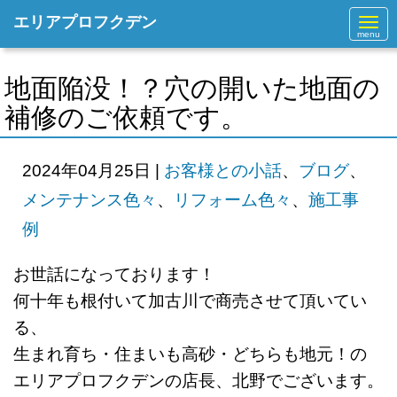
エリアプロフクデン
N
a
v
i
g
地面陥没！？穴の開いた地面の
a
t
補修のご依頼です。
i
o
n
2024年04月25日
|
お客様との小話
、
ブログ
、
メンテナンス色々
、
リフォーム色々
、
施工事
例
お世話になっております！
何十年も根付いて加古川で商売させて頂いてい
る、
生まれ育ち・住まいも高砂・どちらも地元！の
エリアプロフクデンの店長、北野でございます。