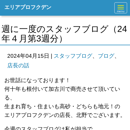
エリアプロフクデン
N
a
v
i
g
週に一度のスタッフブログ（24
a
t
年４月第3週分）
i
o
n
2024年04月15日
|
スタッフブログ
、
ブログ
、
店長の話
お世話になっております！
何十年も根付いて加古川で商売させて頂いてい
る、
生まれ育ち・住まいも高砂・どちらも地元！の
エリアプロフクデンの店長、北野でございます。
今週のスタッフブログは私が担当で